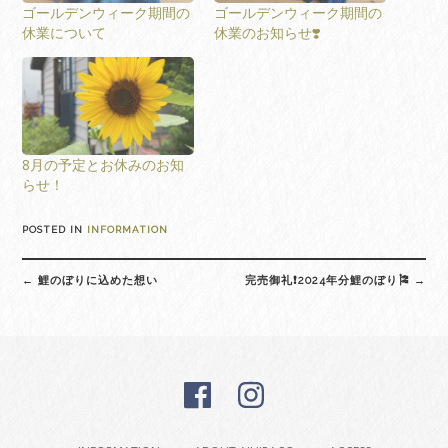
ゴールデンウィーク期間の
ゴールデンウィーク期間の
休業について
休業のお知らせ❣️
8月の予定とお休みのお知
らせ！
POSTED IN
INFORMATION
Post
←
鯉のぼりに込めた想い
完売御礼❗️2024年分鯉のぼり🎏
→
navigation