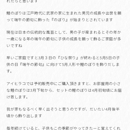
れたらと思います
鯉のぼりは江戸時代に武家の家に生まれた男児の成長や出世を願
って端午の節句に飾った『のぼり』が始まりとされています
現在は日本の伝統的な風習として、男の子が産まれるとその年か
一歳になる年の端午の節句に子供の成長を願って飾るご家庭が多
いですね
早いご家庭ですと3月３日の『ひな祭り』が終わると5月5日の子
供の日『端午の節句』に向けて5月人形や鯉のぼりを飾りだしま
す。
アイヒラコでは予約販売中にご購入頂きますと、お部屋用の小さ
な鯉のぼりは3月下旬から、セットの鯉のぼりは4月初旬頃にお届
け致します。
我が家もなるべく早く出そうと思うのですが、だいたい4月後半
頃から飾り出します
毎年続けていると、子供もこの季節がやってきたーと覚えてくれ