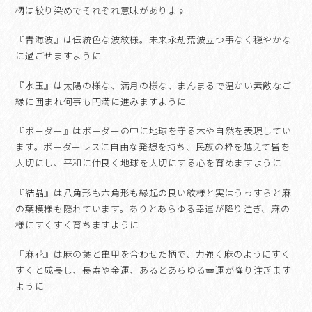
柄は絞り染めでそれぞれ意味があります
『青海波』は伝統色な波紋様。未来永劫荒波立つ事なく穏やかな
に過ごせますように
『水玉』は太陽の様な、満月の様な、まんまるで温かい素敵なご
縁に囲まれ何事も円満に進みますように
『ボーダー』はボーダーの中に地球を守る木や自然を表現してい
ます。ボーダーレスに自由な発想を持ち、民族の枠を越えて皆を
大切にし、平和に仲良く地球を大切にする心を育めますように
『結晶』は八角形も六角形も縁起の良い紋様と実はうっすらと麻
の葉模様も隠れています。ありとあらゆる幸運が降り注ぎ、麻の
様にすくすく育ちますように
『麻花』は麻の葉と亀甲を合わせた柄で、力強く麻のようにすく
すくと成長し、長寿や金運、あるとあらゆる幸運が降り注ぎます
ように