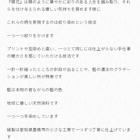
『蝶花』は蝶のように華やかに彩りのある人生を掴み取り、それ
らを分け与えられる優しい気持ちを育めます様に
これらの柄を表現するのは絞り染めという技法
一つ一つ絞りをかけます
プリントや型染めと違い、一つとて同じには仕上がらない手仕事
の暖かさを感じていただける技法です
一針一針縫ったところの針目が出ることや、藍の濃淡のグラデー
ションが美しい所が特徴です
藍は本物の昔ながらの藍の色
地球に優しい天然染料です
一つ一つ手染めしています
縫製は愛知県豊橋市の小さな工房で一つずつ丁寧に仕上げていま
す