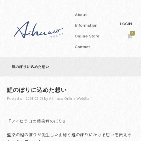
About
LOGIN
Information
0
Online Store
Contact
鯉のぼりに込めた想い
鯉のぼりに込めた想い
Posted on
2024-02-05
by
Aihiraco Online WebStaff
『アイヒラコの藍染鯉のぼり』
藍染の鯉のぼりが誕生した由縁や鯉のぼりにかける思いを伝えら