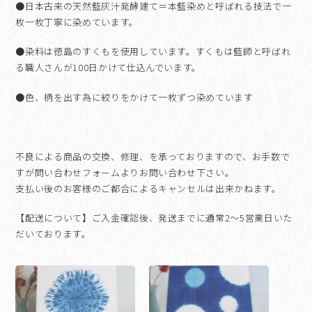
●
日本古来の天然藍灰汁発酵建て＝本藍染めと呼ばれる技法で一
枚一枚丁寧に染めています。
●
染料は徳島のすくもを使用しています。すくもは藍師と呼ばれ
る職人さんが
100
日かけて仕込んでいます。
●
色、柄を出す為に絞りをかけて一枚ずつ染めています
不良による商品の交換、修理、を承っておりますので、お手数で
すが問い合わせフォームよりお問い合わせ下さい。
支払い後のお客様のご都合によるキャンセルは出来かねます。
【配送について】ご入金確認後、発送までに通常2〜5営業日いた
だいております。