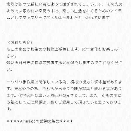
北欧は冬の間厳しい雪によって閉ざされてしまいます。 そのため
北欧では限られた空間の中で、楽しい生活をおくるためのアイテ
ムとしてファブリックパネルは生まれたといわれています
《お取り扱い》
※この商品は藍染めの特性上褪色します。経年変化もお楽しみ下
さい。
強い直射日光に長時間放置すると変退色しますのでご注意くださ
い。
一つづつ手作業で制作している為、模様の出方に個体差がありま
す。天然染色の為、色むらが出たり色味が写真と変わる事があり
ます。化学染料と違い天然染料の良さとして、また一点ものであ
る証としてご理解頂き、長くご愛用して頂きたいと思っておりま
す。
✴︎✴︎✴︎✴︎Aihiraco
の藍染め製品
✴︎✴︎
✴︎✴︎