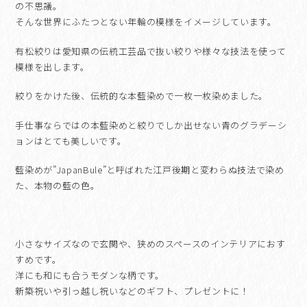
染
の不思議。
21cm×16cm ”nenrin"
そんな世界にふたつとない年輪の模様をイメージしています。
イ
ン
有松絞りは愛知県の伝統工芸品で抜い絞りや様々な技法を使って
テ
模様を出します。
リ
ア
絞りをかけた後、伝統的な本藍染めで一枚一枚染めました。
個
手仕事ならではの本藍染めと絞りでしか出せない青のグラデーシ
ョンはとても美しいです。
藍染めが”JapanBule”と呼ばれた江戸後期と変わらぬ技法で染め
た、本物の藍の色。
小さなサイズなので玄関や、狭めのスペースのインテリアにおす
すめです。
洋にも和にも合うモダンな柄です。
新築祝いや引っ越し祝いなどのギフト、プレゼントに！