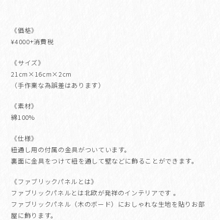
《価格》
¥4000+消費税
《サイズ》
21cm×16cm×2cm
（手作業な為誤差はあります）
《素材》
綿100%
《仕様》
紐通し用の付属の金具がついています。
裏面に金具をつけて紐を通して壁などに飾ることができます。
《ファブリックパネルとは》
ファブリックパネルとは北欧が発祥のインテリアです 。
ファブリックパネル（木のボード）におしゃれな生地を貼りお部
屋に飾ります。