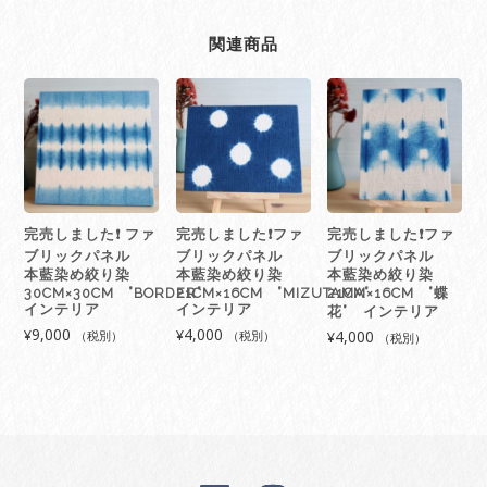
関連商品
完売しました❗️ ファ
完売しました❗️ファ
完売しました❗️ファ
ブリックパネル
ブリックパネル
ブリックパネル
本藍染め絞り染
本藍染め絞り染
本藍染め絞り染
30CM×30CM ”BORDER”
21CM×16CM ”MIZUTAMA”
21CM×16CM ”蝶
インテリア
インテリア
花” インテリア
9,000
4,000
¥
¥
4,000
（税別）
（税別）
¥
（税別）