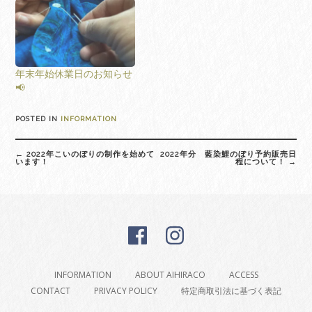
年末年始休業日のお知らせ
📢
POSTED IN
INFORMATION
Post
←
2022年こいのぼりの制作を始めて
2022年分 藍染鯉のぼり予約販売日
navigation
います！
程について！
→
INFORMATION
ABOUT AIHIRACO
ACCESS
CONTACT
PRIVACY POLICY
特定商取引法に基づく表記