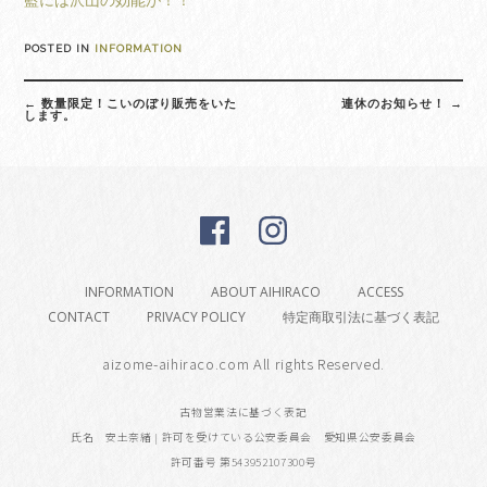
POSTED IN
INFORMATION
Post
←
数量限定！こいのぼり販売をいた
連休のお知らせ！
→
navigation
します。
INFORMATION
ABOUT AIHIRACO
ACCESS
CONTACT
PRIVACY POLICY
特定商取引法に基づく表記
aizome-aihiraco.com All rights Reserved.
古物営業法に基づく表記
氏名 安土奈緒 | 許可を受けている公安委員会 愛知県公安委員会
許可番号 第543952107300号