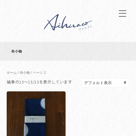
布小物
ホーム
/
布小物
/ ページ 2
結果の13～13/13を表示しています