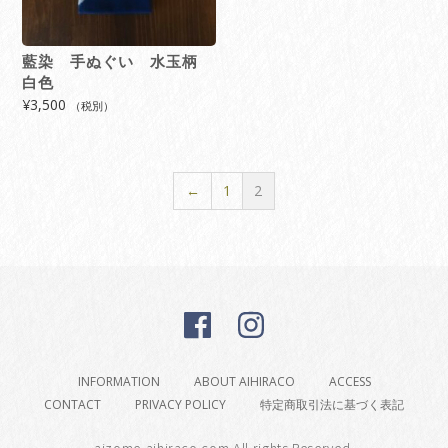
藍染 手ぬぐい 水玉柄
白色
¥
3,500
（税別）
←
1
2
INFORMATION
ABOUT AIHIRACO
ACCESS
CONTACT
PRIVACY POLICY
特定商取引法に基づく表記
aizome-aihiraco.com All rights Reserved.